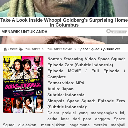
Home
Tokusatsu
Tokusatsu Movie
Space Squad: Episode Zero (Subtitle Indonesia)
Nonton Streaming Video
Space Squad:
Episode Zero (Subtitle Indonesia)
Episode MOVIE
/ Full Episode /
Complete
Format video: MP4
Audio: Japan
Subtitle: Indonesia
Sinopsis
Space Squad: Episode Zero
(Subtitle Indonesia)
:
Dalam prekuel yang menegangkan ini,
cerita latar dari para anggota Space
Squad dijelaskan, menunjukkan bagaimana mereka menjadi