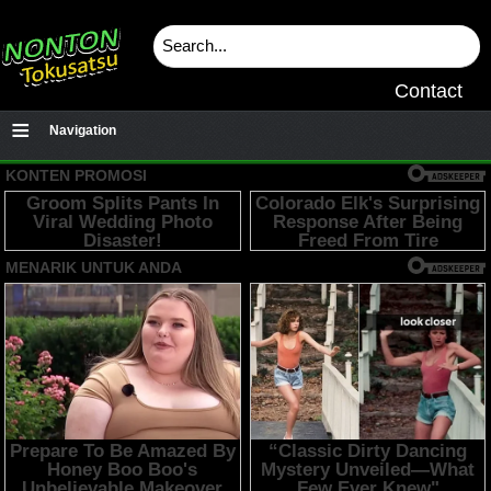
Contact
≡
Navigation