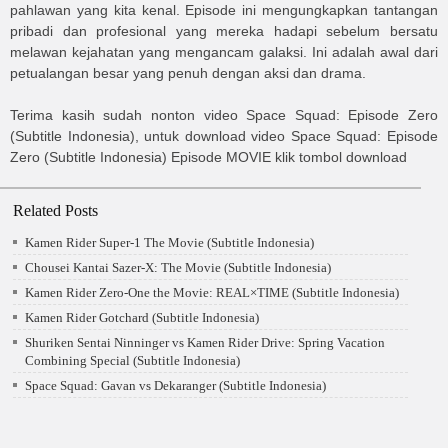
pahlawan yang kita kenal. Episode ini mengungkapkan tantangan
pribadi dan profesional yang mereka hadapi sebelum bersatu
melawan kejahatan yang mengancam galaksi. Ini adalah awal dari
petualangan besar yang penuh dengan aksi dan drama.
Terima kasih sudah nonton video
Space Squad: Episode Zero
(Subtitle Indonesia)
, untuk download video
Space Squad: Episode
Zero (Subtitle Indonesia)
Episode MOVIE
klik tombol download
Related Posts
Kamen Rider Super-1 The Movie (Subtitle Indonesia)
Chousei Kantai Sazer-X: The Movie (Subtitle Indonesia)
Kamen Rider Zero-One the Movie: REAL×TIME (Subtitle Indonesia)
Kamen Rider Gotchard (Subtitle Indonesia)
Shuriken Sentai Ninninger vs Kamen Rider Drive: Spring Vacation
Combining Special (Subtitle Indonesia)
Space Squad: Gavan vs Dekaranger (Subtitle Indonesia)